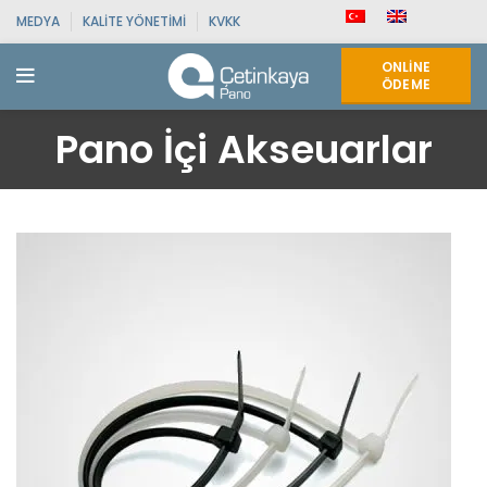
MEDYA
KALITE YÖNETIMI
KVKK
ONLINE
ÖDEME
Pano İçi Akseuarlar