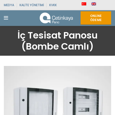
MEDYA
KALITE YÖNETIMI
KVKK
ONLINE
ÖDEME
İç Tesisat Panosu
(Bombe Camlı)