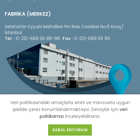
FABRİKA (MERKEZ)
Selahattin Eyyubi Mahallesi Piri Reis Caddesi No:6 Kıraç/
İstanbul
Tel :
0-212-689 56 89-98
Fax :
0-212-689 56 99
Veri politikasındaki amaçlarla sınırlı ve mevzuata uygun
şekilde çerez konumlandırmaktayız. Detaylar için
veri
politikamızı
inceleyebilirsiniz.
Copyright © 2020 Çetinkaya Pano |
Çetinkaya Pano Fiyat
KABUL EDIYORUM
Listesi