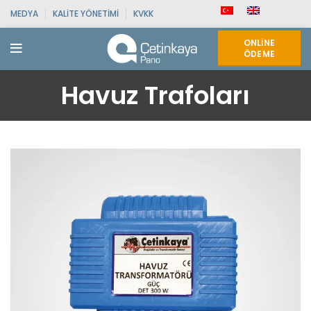
MEDYA
KALITE YÖNETIMI
KVKK
ONLINE
ÖDEME
Havuz Trafoları