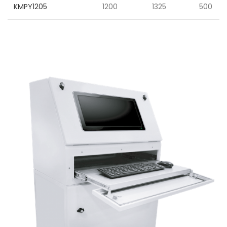
KMPY1205
1200
1325
500