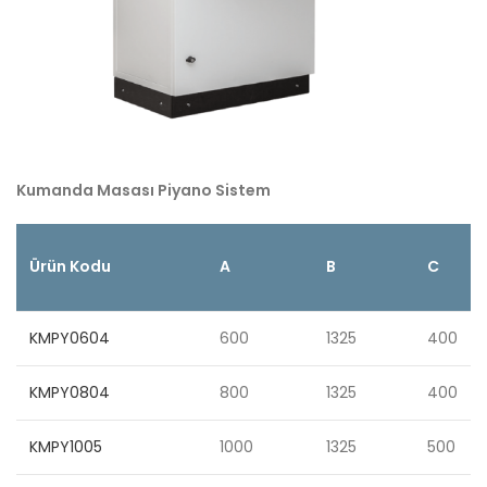
Kumanda Masası Piyano Sistem
Ürün Kodu
A
B
C
KMPY0604
600
1325
400
KMPY0804
800
1325
400
KMPY1005
1000
1325
500