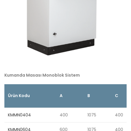
Kumanda Masası Monoblok Sistem
Ürün Kodu
A
B
C
KMMN0404
400
1075
400
KMMN0604
600
1075
400