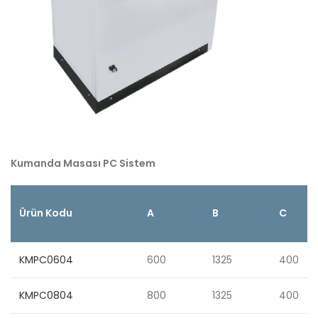
Kumanda Masası PC Sistem
Ürün Kodu
A
B
C
KMPC0604
600
1325
400
KMPC0804
800
1325
400