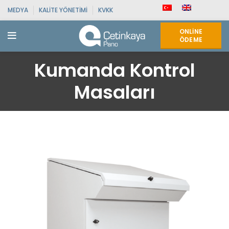
MEDYA
KALITE YÖNETIMI
KVKK
ONLINE
ÖDEME
Kumanda Kontrol
Masaları