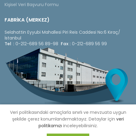
Kişisel Veri Başvuru Formu
FABRİKA (MERKEZ)
Selahattin Eyyubi Mahallesi Piri Reis Caddesi No:6 Kıraç/
İstanbul
Tel :
0-212-689 56 89-98
Fax :
0-212-689 56 99
Veri politikasındaki amaçlarla sınırlı ve mevzuata uygun
şekilde çerez konumlandırmaktayız. Detaylar için
veri
politikamızı
inceleyebilirsiniz.
Copyright © 2020 Çetinkaya Pano |
Çetinkaya Pano Fiyat
Listesi