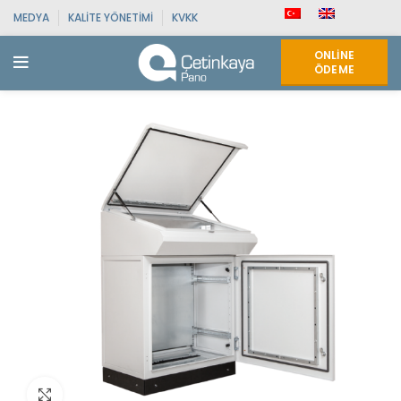
MEDYA
KALITE YÖNETIMI
KVKK
ONLINE
ÖDEME
Click to enlarge