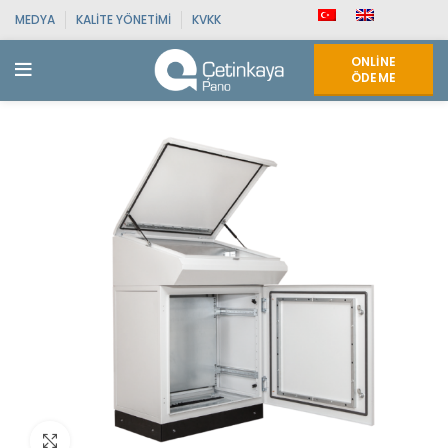
MEDYA
KALITE YÖNETIMI
KVKK
ONLINE
ÖDEME
Click to enlarge