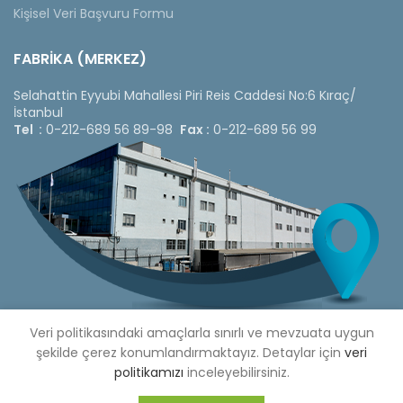
Kişisel Veri Başvuru Formu
FABRİKA (MERKEZ)
Selahattin Eyyubi Mahallesi Piri Reis Caddesi No:6 Kıraç/
İstanbul
Tel :
0-212-689 56 89-98
Fax :
0-212-689 56 99
Veri politikasındaki amaçlarla sınırlı ve mevzuata uygun
şekilde çerez konumlandırmaktayız. Detaylar için
veri
politikamızı
inceleyebilirsiniz.
Copyright © 2020 Çetinkaya Pano |
Çetinkaya Pano Fiyat
Listesi