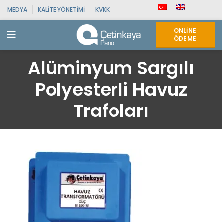
MEDYA
KALITE YÖNETIMI
KVKK
ONLINE
ÖDEME
Alüminyum Sargılı
Polyesterli Havuz
Trafoları