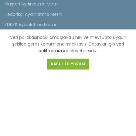
Müşteri Aydınlatma Metni
Tedarikçi Aydınlatma Metni
KDKKS Aydınlatma Metni
Kişisel Veri Başvuru Formu
Veri politikasındaki amaçlarla sınırlı ve mevzuata uygun
şekilde çerez konumlandırmaktayız. Detaylar için
veri
FABRİKA (MERKEZ)
politikamızı
inceleyebilirsiniz.
Selahattin Eyyubi Mahallesi Piri Reis Caddesi No:6 Kıraç/
KABUL EDIYORUM
İstanbul
Tel :
0-212-689 56 89-98
Fax :
0-212-689 56 99