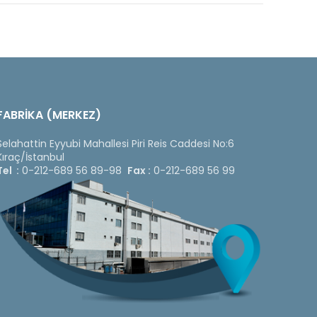
FABRİKA (MERKEZ)
Selahattin Eyyubi Mahallesi Piri Reis Caddesi No:6
Kıraç/İstanbul
Tel :
0-212-689 56 89-98
Fax :
0-212-689 56 99