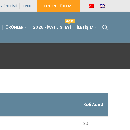
ONLINE ÖDEME
E YÖNETIMI
KVKK
2026
ÜRÜNLER
2026 FIYAT LISTESI
İLETIŞIM
Koli Adedi
30