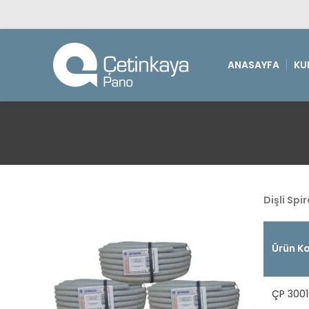
ANASAYFA
KU
Dişli Spi
Ürün K
ÇP 3001