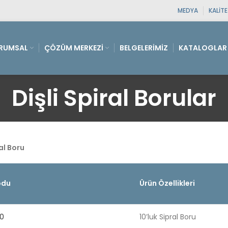
MEDYA
KALIT
RUMSAL
ÇÖZÜM MERKEZI
BELGELERIMIZ
KATALOGLAR
Dişli Spiral Borular
ral Boru
odu
Ürün Özellikleri
0
10’luk Sipral Boru