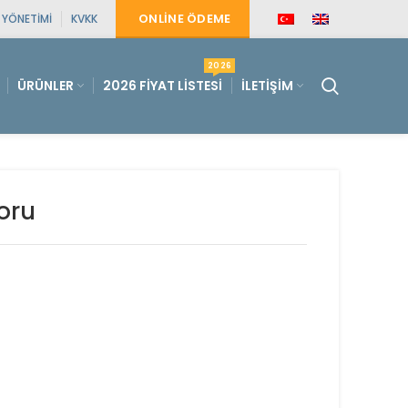
ONLINE ÖDEME
E YÖNETIMI
KVKK
2026
ÜRÜNLER
2026 FIYAT LISTESI
İLETIŞIM
Boru