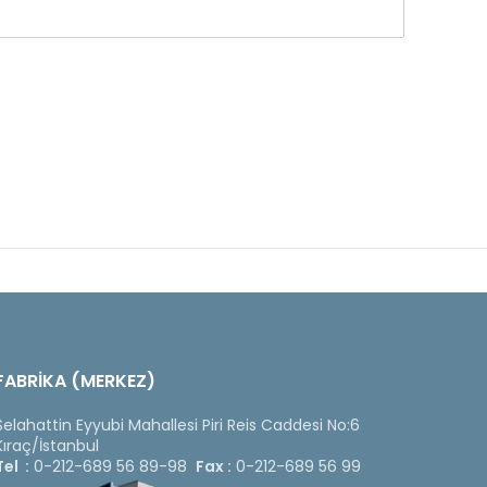
FABRİKA (MERKEZ)
Selahattin Eyyubi Mahallesi Piri Reis Caddesi No:6
Kıraç/İstanbul
Tel :
0-212-689 56 89-98
Fax :
0-212-689 56 99