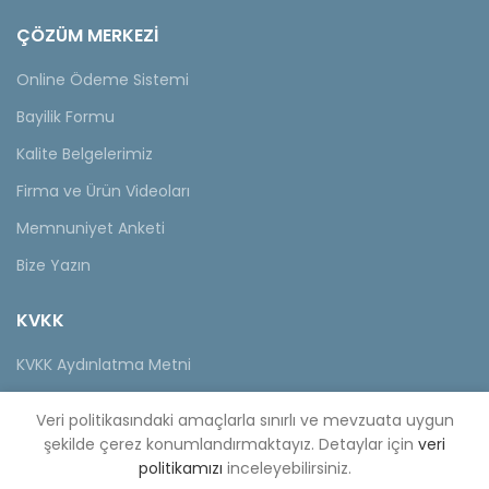
ÇÖZÜM MERKEZİ
Online Ödeme Sistemi
Bayilik Formu
Kalite Belgelerimiz
Firma ve Ürün Videoları
Memnuniyet Anketi
Bize Yazın
KVKK
KVKK Aydınlatma Metni
Müşteri Aydınlatma Metni
Veri politikasındaki amaçlarla sınırlı ve mevzuata uygun
Tedarikçi Aydınlatma Metni
şekilde çerez konumlandırmaktayız. Detaylar için
veri
politikamızı
inceleyebilirsiniz.
KDKKS Aydınlatma Metni