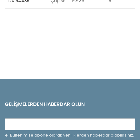
DX 54435
Çap:35 PG 36
5
GELIŞMELERDEN HABERDAR OLUN
e-Bültenimize abone olarak yeniliklerden haberdar olabilirsiniz.