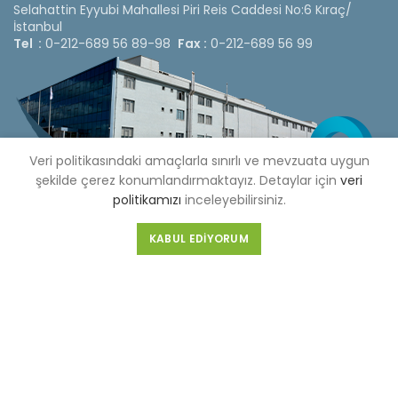
Selahattin Eyyubi Mahallesi Piri Reis Caddesi No:6 Kıraç/
İstanbul
Tel :
0-212-689 56 89-98
Fax :
0-212-689 56 99
Veri politikasındaki amaçlarla sınırlı ve mevzuata uygun
şekilde çerez konumlandırmaktayız. Detaylar için
veri
politikamızı
inceleyebilirsiniz.
KABUL EDIYORUM
Copyright © 2020 Çetinkaya Pano |
Çetinkaya Pano Fiyat
Listesi
Bizi Sosyal Medya Hesaplarımızdan Takip Edebilirsiniz »
Web Design by 3F Yazılım