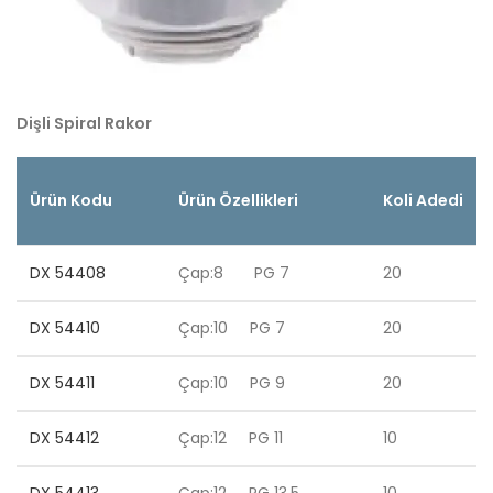
Dişli Spiral Rakor
Ürün Kodu
Ürün Özellikleri
Koli Adedi
DX 54408
Çap:8 PG 7
20
DX 54410
Çap:10 PG 7
20
DX 54411
Çap:10 PG 9
20
DX 54412
Çap:12 PG 11
10