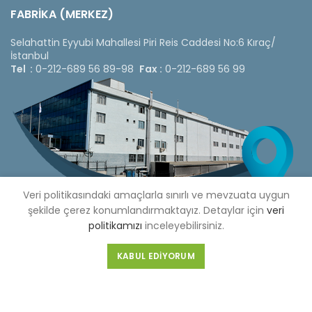
FABRİKA (MERKEZ)
Selahattin Eyyubi Mahallesi Piri Reis Caddesi No:6 Kıraç/
İstanbul
Tel :
0-212-689 56 89-98
Fax :
0-212-689 56 99
Veri politikasındaki amaçlarla sınırlı ve mevzuata uygun
şekilde çerez konumlandırmaktayız. Detaylar için
veri
politikamızı
inceleyebilirsiniz.
KABUL EDIYORUM
Copyright © 2020 Çetinkaya Pano |
Çetinkaya Pano Fiyat
Listesi
Bizi Sosyal Medya Hesaplarımızdan Takip Edebilirsiniz »