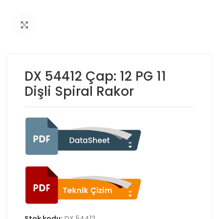
Click to enlarge
DX 54412 Çap: 12 PG 11
Dişli Spiral Rakor
Stok kodu:
DX 54412