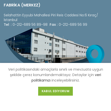
FABRİKA (MERKEZ)
Selahattin Eyyubi Mahallesi Piri Reis Caddesi No:6 Kıraç/
İstanbul
Tel :
0-212-689 56 89-98
Fax :
0-212-689 56 99
Veri politikasındaki amaçlarla sınırlı ve mevzuata uygun
şekilde çerez konumlandırmaktayız. Detaylar için
veri
politikamızı
inceleyebilirsiniz.
KABUL EDIYORUM
Copyright © 2020 Çetinkaya Pano |
Çetinkaya Pano Fiyat
Listesi
Bizi Sosyal Medya Hesaplarımızdan Takip Edebilirsiniz »