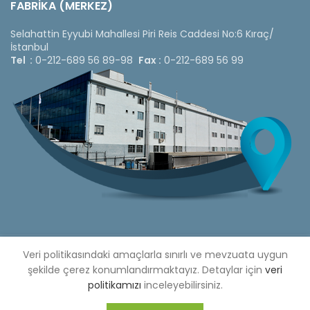
FABRİKA (MERKEZ)
Selahattin Eyyubi Mahallesi Piri Reis Caddesi No:6 Kıraç/
İstanbul
Tel :
0-212-689 56 89-98
Fax :
0-212-689 56 99
Copyright © 2020 Çetinkaya Pano |
Veri politikasındaki amaçlarla sınırlı ve mevzuata uygun
Çetinkaya Pano Fiyat
Listesi
şekilde çerez konumlandırmaktayız. Detaylar için
veri
politikamızı
inceleyebilirsiniz.
Bizi Sosyal Medya Hesaplarımızdan Takip Edebilirsiniz »
Web Design by 3F Yazılım