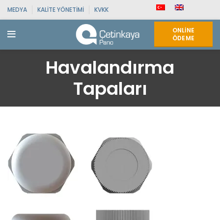
MEDYA
KALITE YÖNETIMI
KVKK
ONLINE
ÖDEME
Havalandırma
Tapaları