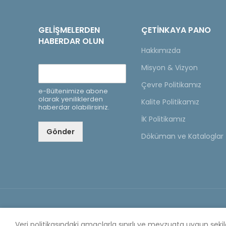
GELIŞMELERDEN
ÇETINKAYA PANO
HABERDAR OLUN
Hakkımızda
Misyon & Vizyon
Çevre Politikamız
e-Bültenimize abone
olarak yeniliklerden
Kalite Politikamız
haberdar olabilirsiniz.
İK Politikamız
Gönder
Döküman ve Kataloglar
Copyright © 2020 Çetinkaya Pano |
Çetinkaya Pano Fi
Veri politikasındaki amaçlarla sınırlı ve mevzuata uygun şek