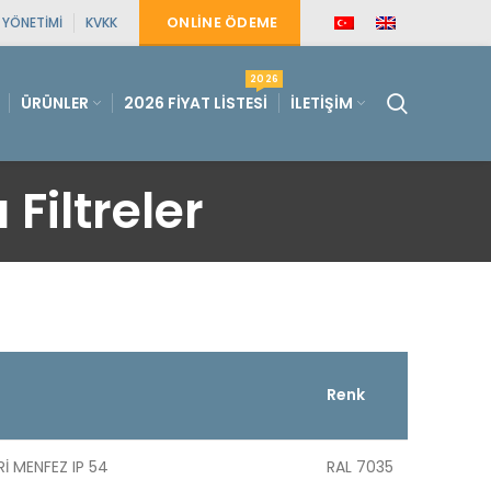
ONLINE ÖDEME
E YÖNETIMI
KVKK
2026
ÜRÜNLER
2026 FIYAT LISTESI
İLETIŞIM
 Filtreler
Renk
GRİ MENFEZ IP 54
RAL 7035