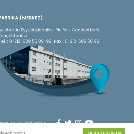
FABRİKA (MERKEZ)
Selahattin Eyyubi Mahallesi Piri Reis Caddesi No:6
Kıraç/İstanbul
Tel :
0-212-689 56 89-98
Fax :
0-212-689 56 99
dan Takip Edebilirsiniz »
Web
Design
leyebilirsiniz.
KABUL EDIYORUM