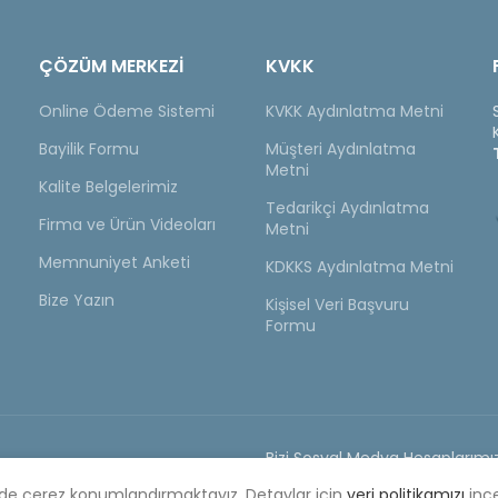
ÇÖZÜM MERKEZİ
KVKK
Online Ödeme Sistemi
KVKK Aydınlatma Metni
Bayilik Formu
Müşteri Aydınlatma
Metni
Kalite Belgelerimiz
Tedarikçi Aydınlatma
Firma ve Ürün Videoları
Metni
Memnuniyet Anketi
KDKKS Aydınlatma Metni
Bize Yazın
Kişisel Veri Başvuru
Formu
Bizi Sosyal Medya Hesaplarımız
yat Listesi
ilde çerez konumlandırmaktayız. Detaylar için
veri politikamızı
ince