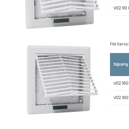
V02 110
FM Serisi
Sipariş
V02 160
V02 160