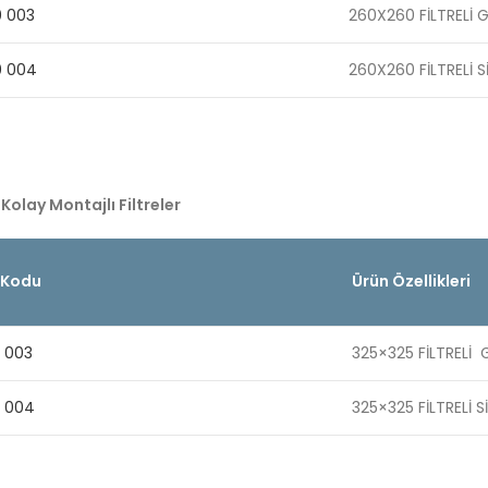
0 003
260X260 FİLTRELİ G
0 004
260X260 FİLTRELİ S
 Kolay Montajlı Filtreler
 Kodu
Ürün Özellikleri
 003
325×325 FİLTRELİ 
5 004
325×325 FİLTRELİ S