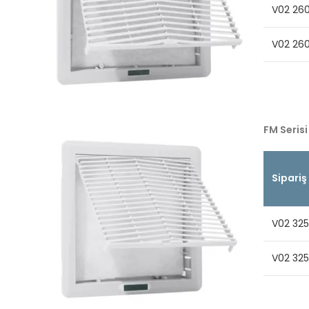
V02 26
V02 26
FM Serisi
Sipariş
V02 325
V02 32