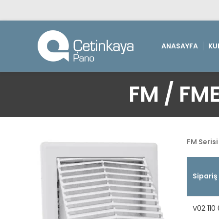
ANASAYFA
KU
FM / FME 
FM Serisi
Sipariş
V02 110