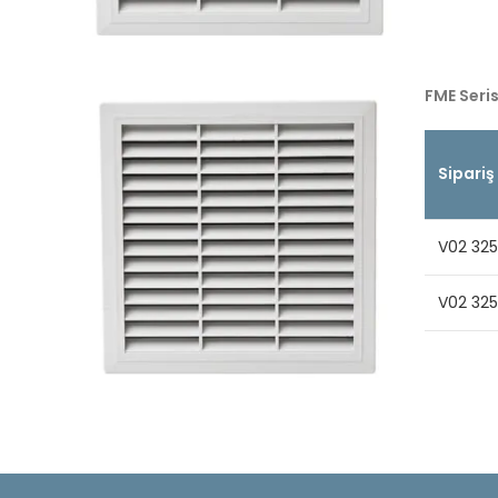
FME Seris
Sipariş
V02 325
V02 325