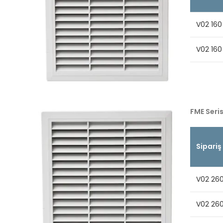
V02 160
V02 160
FME Seris
Sipariş
V02 260
V02 26