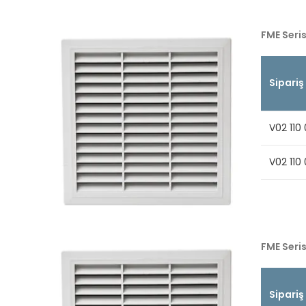
FME Seris
Sipariş
V02 110 
V02 110
FME Seris
Sipariş