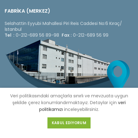
FABRİKA (MERKEZ)
Selahattin Eyyubi Mahallesi Piri Reis Caddesi No:6 Kıraç/
İstanbul
Tel :
0-212-689 56 89-98
Fax :
0-212-689 56 99
Veri politikasındaki amaçlarla sınırlı ve mevzuata uygun
şekilde çerez konumlandırmaktayız. Detaylar için
veri
politikamızı
inceleyebilirsiniz.
Copyright © 2020 Çetinkaya Pano |
Çetinkaya Pano Fiyat
KABUL EDIYORUM
Listesi