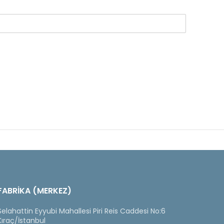
FABRİKA (MERKEZ)
Selahattin Eyyubi Mahallesi Piri Reis Caddesi No:6
Kıraç/İstanbul