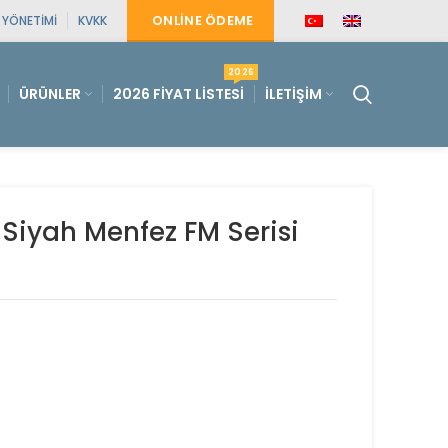
ONLINE ÖDEME
E YÖNETIMI
KVKK
2026
ÜRÜNLER
2026 FIYAT LISTESI
İLETIŞIM
 Siyah Menfez FM Serisi