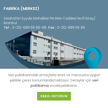
FABRİKA (MERKEZ)
Selahattin Eyyubi Mahallesi Piri Reis Caddesi No:6 Kıraç/
İstanbul
Tel :
0-212-689 56 89-98
Fax :
0-212-689 56 99
Veri politikasındaki amaçlarla sınırlı ve mevzuata uygun
şekilde çerez konumlandırmaktayız. Detaylar için
veri
politikamızı
inceleyebilirsiniz.
Copyright © 2020 Çetinkaya Pano |
Çetinkaya Pano Fiyat
KABUL EDIYORUM
Listesi