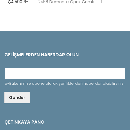
ÇA
59016-1
2×58 Demonte Opak Camlı
1
GELIŞMELERDEN HABERDAR OLUN
e-Bültenimize abone olarak yeniliklerden haberdar olabilirsiniz.
Gönder
ÇETINKAYA PANO