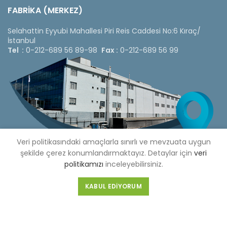
FABRİKA (MERKEZ)
Selahattin Eyyubi Mahallesi Piri Reis Caddesi No:6 Kıraç/
İstanbul
Tel :
0-212-689 56 89-98
Fax :
0-212-689 56 99
Veri politikasındaki amaçlarla sınırlı ve mevzuata uygun
şekilde çerez konumlandırmaktayız. Detaylar için
veri
politikamızı
inceleyebilirsiniz.
KABUL EDIYORUM
Copyright © 2020 Çetinkaya Pano |
Çetinkaya Pano Fiyat
Listesi
Bizi Sosyal Medya Hesaplarımızdan Takip Edebilirsiniz »