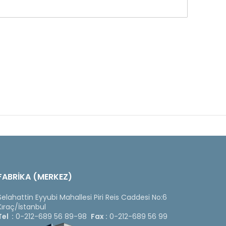
FABRİKA (MERKEZ)
Selahattin Eyyubi Mahallesi Piri Reis Caddesi No:6
Kıraç/İstanbul
Tel :
0-212-689 56 89-98
Fax :
0-212-689 56 99