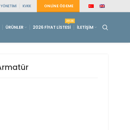
ONLINE ÖDEME
E YÖNETIMI
KVKK
2026
ÜRÜNLER
2026 FIYAT LISTESI
İLETIŞIM
Armatür