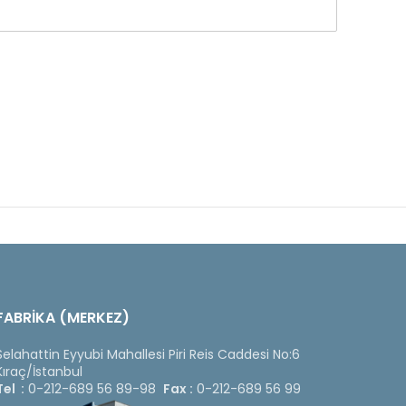
FABRİKA (MERKEZ)
Selahattin Eyyubi Mahallesi Piri Reis Caddesi No:6
Kıraç/İstanbul
Tel :
0-212-689 56 89-98
Fax :
0-212-689 56 99