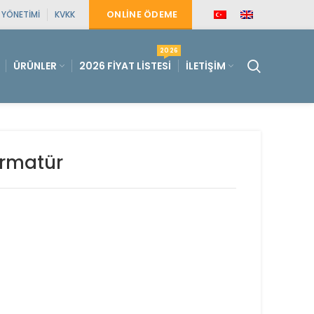
ONLINE ÖDEME
E YÖNETIMI
KVKK
2026
ÜRÜNLER
2026 FIYAT LISTESI
İLETIŞIM
rmatür