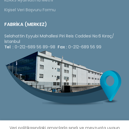
KDKKS Aydınlatma Metni
Kişisel Veri Başvuru Formu
FABRİKA (MERKEZ)
Selahattin Eyyubi Mahallesi Piri Reis Caddesi No:6 Kıraç/
İstanbul
Tel :
0-212-689 56 89-98
Fax :
0-212-689 56 99
Copyright © 2020 Çetinkaya Pano |
Veri politikasındaki amaçlarla sınırlı ve mevzuata uygun
Çetinkaya Pano Fiyat