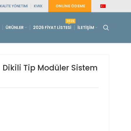
ONLINE ÖDEME
KALITE YÖNETIMI
KVKK
2026
ÜRÜNLER
2026 FIYAT LISTESI
İLETIŞIM
ikili Tip Modüler Sistem