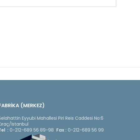
FABRİKA (MERKEZ)
Selahattin Eyyubi Mahallesi Piri Reis Caddesi No:6
Kıraç/İstanbul
Tel :
0-212-689 56 89-98
Fax :
0-212-689 56 99