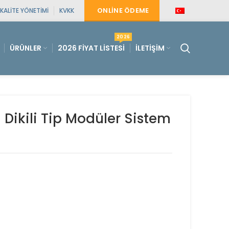
ONLINE ÖDEME
KALITE YÖNETIMI
KVKK
2026
ÜRÜNLER
2026 FIYAT LISTESI
İLETIŞIM
ikili Tip Modüler Sistem