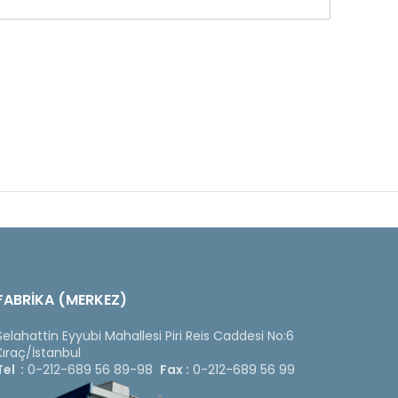
FABRİKA (MERKEZ)
Selahattin Eyyubi Mahallesi Piri Reis Caddesi No:6
Kıraç/İstanbul
Tel :
0-212-689 56 89-98
Fax :
0-212-689 56 99