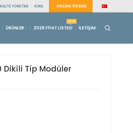
ONLINE ÖDEME
KALITE YÖNETIMI
KVKK
2026
ÜRÜNLER
2026 FIYAT LISTESI
İLETIŞIM
ikili Tip Modüler