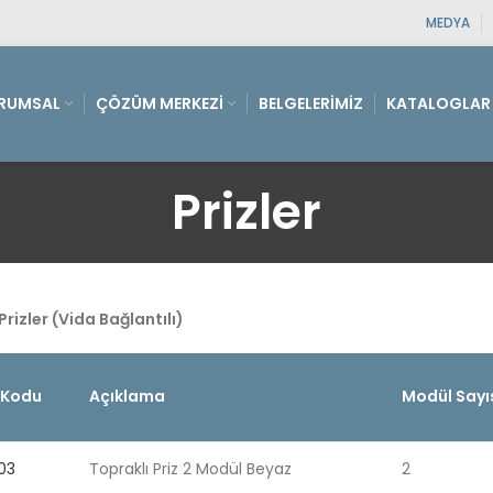
MEDYA
RUMSAL
ÇÖZÜM MERKEZI
BELGELERIMIZ
KATALOGLAR
Prizler
Prizler (Vida Bağlantılı)
 Kodu
Açıklama
Modül Sayı
03
Topraklı Priz 2 Modül Beyaz
2