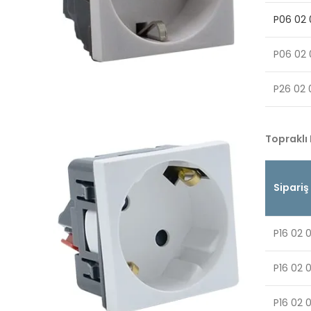
P06 02 
P06 02 
P26 02 
Topraklı 
Sipariş
P16 02 
P16 02 
P16 02 