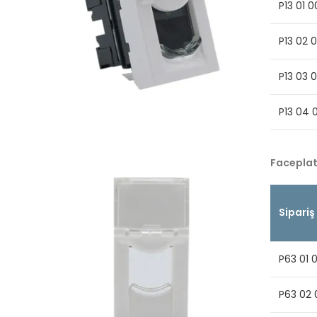
P13 01 0
P13 02 
P13 03 
P13 04 
Facepla
Sipariş
P63 01 
P63 02 