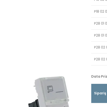
P18 02 
P28 01 
P28 01 
P28 02 
P28 02 
Data Priz
Sipariş