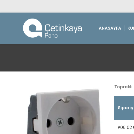
ANASAYFA
KU
Topraklı 
Sipariş
P06 02 