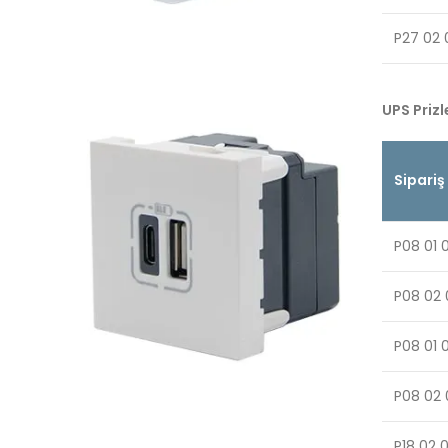
P27 02 
UPS Prizl
Sipariş
P08 01 
P08 02 
P08 01 
P08 02 
P18 02 