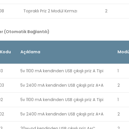
08
Topraklı Priz 2 Modül Kırmızı
2
er (Otomatik Bağlantılı)
 Kodu
Açıklama
Modül
03
5v 1100 mA kendinden USB çıkışlı priz A Tipi
1
03
5v 2400 mA kendinden USB çıkışlı priz A+A
2
02
5v 1100 mA kendinden USB çıkışlı priz A Tipi
1
02
5v 2400 mA kendinden USB çıkışlı priz A+A
2
03
20w-pd kendinden USB çıkışlı priz A+C
2