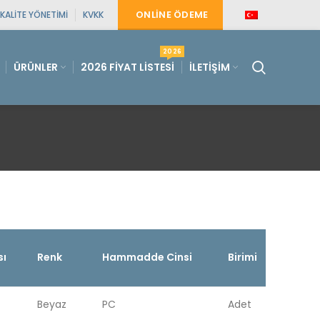
ONLINE ÖDEME
KALITE YÖNETIMI
KVKK
2026
ÜRÜNLER
2026 FIYAT LISTESI
İLETIŞIM
sı
Renk
Hammadde Cinsi
Birimi
Beyaz
PC
Adet