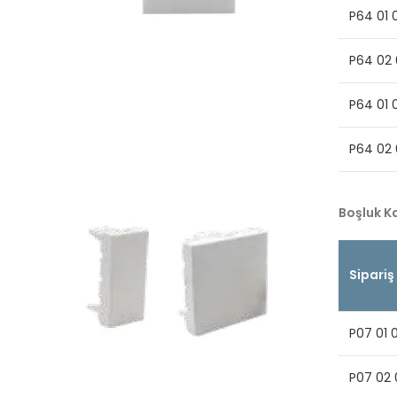
P64 01 
P64 02 
P64 01 
P64 02 
Boşluk K
Sipariş
P07 01 
P07 02 