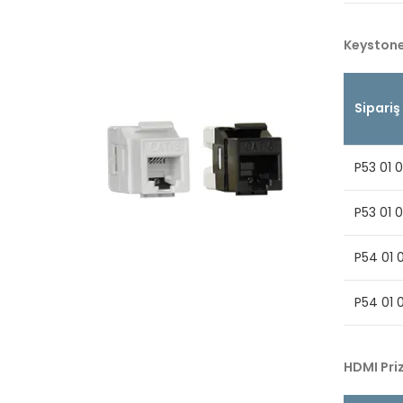
Keystone
Sipariş
P53 01 
P53 01 
P54 01 
P54 01 
HDMI Priz