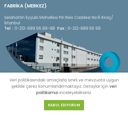
FABRİKA (MERKEZ)
Selahattin Eyyubi Mahallesi Piri Reis Caddesi No:6 Kıraç/
İstanbul
Tel :
0-212-689 56 89-98
Fax :
0-212-689 56 99
Veri politikasındaki amaçlarla sınırlı ve mevzuata uygun
şekilde çerez konumlandırmaktayız. Detaylar için
veri
politikamızı
inceleyebilirsiniz.
KABUL EDIYORUM
Copyright © 2020 Çetinkaya Pano |
Çetinkaya Pano Fiyat
Listesi
Bizi Sosyal Medya Hesaplarımızdan Takip Edebilirsiniz »