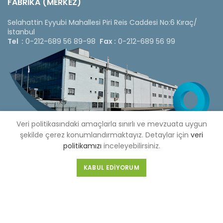
FABRİKA (MERKEZ)
Selahattin Eyyubi Mahallesi Piri Reis Caddesi No:6 Kıraç/
İstanbul
Tel :
0-212-689 56 89-98
Fax :
0-212-689 56 99
Veri politikasındaki amaçlarla sınırlı ve mevzuata uygun
şekilde çerez konumlandırmaktayız. Detaylar için
veri
politikamızı
inceleyebilirsiniz.
KABUL EDIYORUM
Copyright © 2020 Çetinkaya Pano |
Çetinkaya Pano Fiyat
Listesi
Bizi Sosyal Medya Hesaplarımızdan Takip Edebilirsiniz »
Web Design by 3F Yazılım