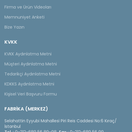
Firma ve Ürün Videoları
Memnuniyet Anketi
Bize Yazın
KVKK
KVKK Aydınlatma Metni
Müşteri Aydınlatma Metni
Tedarikçi Aydınlatma Metni
KDKKS Aydınlatma Metni
Kişisel Veri Başvuru Formu
FABRİKA (MERKEZ)
Selahattin Eyyubi Mahallesi Piri Reis Caddesi No:6 Kıraç/
İstanbul
Tel :
0-212-689 56 89-98
Fax :
0-212-689 56 99