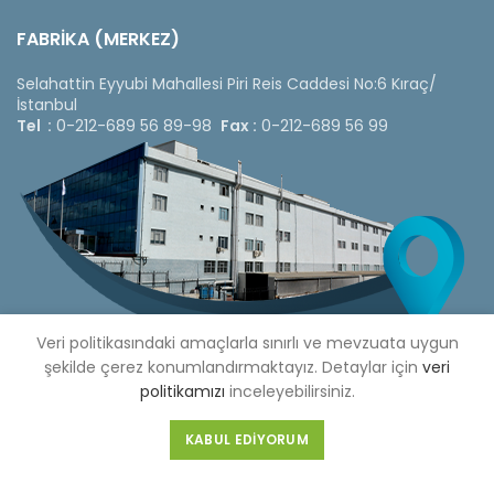
FABRİKA (MERKEZ)
Selahattin Eyyubi Mahallesi Piri Reis Caddesi No:6 Kıraç/
İstanbul
Tel :
0-212-689 56 89-98
Fax :
0-212-689 56 99
Veri politikasındaki amaçlarla sınırlı ve mevzuata uygun
şekilde çerez konumlandırmaktayız. Detaylar için
veri
politikamızı
inceleyebilirsiniz.
Copyright © 2020 Çetinkaya Pano |
Çetinkaya Pano Fiyat
KABUL EDIYORUM
Listesi