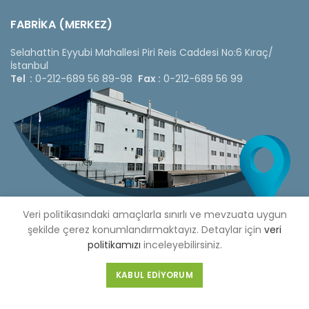
FABRİKA (MERKEZ)
Selahattin Eyyubi Mahallesi Piri Reis Caddesi No:6 Kıraç/
İstanbul
Tel :
0-212-689 56 89-98
Fax :
0-212-689 56 99
Veri politikasındaki amaçlarla sınırlı ve mevzuata uygun
şekilde çerez konumlandırmaktayız. Detaylar için
veri
politikamızı
inceleyebilirsiniz.
Copyright © 2020 Çetinkaya Pano |
Çetinkaya Pano Fiyat
KABUL EDIYORUM
Listesi