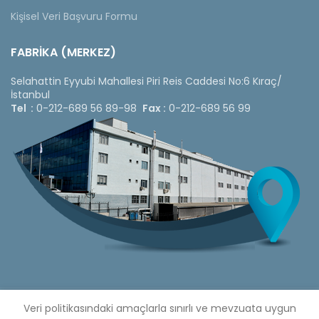
Kişisel Veri Başvuru Formu
FABRİKA (MERKEZ)
Selahattin Eyyubi Mahallesi Piri Reis Caddesi No:6 Kıraç/
İstanbul
Tel :
0-212-689 56 89-98
Fax :
0-212-689 56 99
Copyright © 2020 Çetinkaya Pano |
Veri politikasındaki amaçlarla sınırlı ve mevzuata uygun
Çetinkaya Pano Fiyat