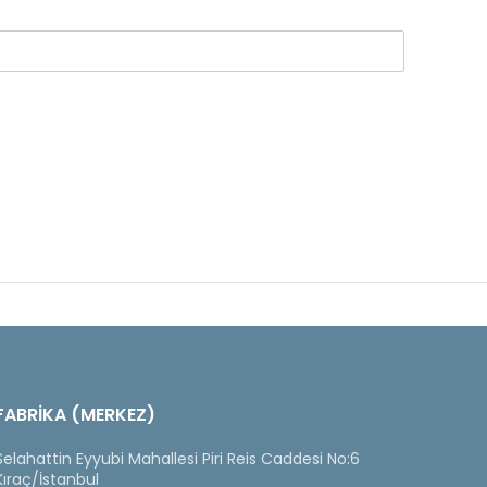
FABRİKA (MERKEZ)
Selahattin Eyyubi Mahallesi Piri Reis Caddesi No:6
Kıraç/İstanbul