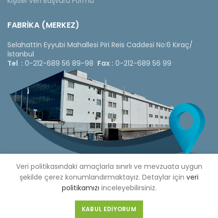
Kişisel Veri Başvuru Formu
FABRİKA (MERKEZ)
Selahattin Eyyubi Mahallesi Piri Reis Caddesi No:6 Kıraç/
İstanbul
Tel :
0-212-689 56 89-98
Fax :
0-212-689 56 99
Veri politikasındaki amaçlarla sınırlı ve mevzuata uygun
şekilde çerez konumlandırmaktayız. Detaylar için
veri
politikamızı
inceleyebilirsiniz.
Copyright © 2020 Çetinkaya Pano |
Çetinkaya Pano Fiyat
Listesi
KABUL EDIYORUM