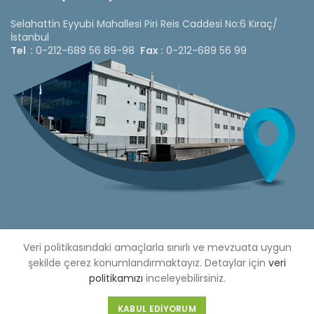
Selahattin Eyyubi Mahallesi Piri Reis Caddesi No:6 Kıraç/
İstanbul
Tel :
0-212-689 56 89-98
Fax :
0-212-689 56 99
Veri politikasındaki amaçlarla sınırlı ve mevzuata uygun
Copyright © 2020 Çetinkaya Pano |
Çetinkaya Pano Fiyat
Listesi
şekilde çerez konumlandırmaktayız. Detaylar için
veri
politikamızı
inceleyebilirsiniz.
Bizi Sosyal Medya Hesaplarımızdan Takip Edebilirsiniz »
Web Design by 3F Yazılım
KABUL EDIYORUM