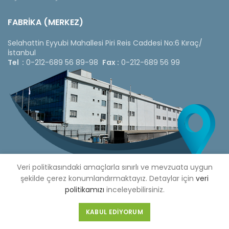
FABRİKA (MERKEZ)
Selahattin Eyyubi Mahallesi Piri Reis Caddesi No:6 Kıraç/
İstanbul
Tel :
0-212-689 56 89-98
Fax :
0-212-689 56 99
Veri politikasındaki amaçlarla sınırlı ve mevzuata uygun
şekilde çerez konumlandırmaktayız. Detaylar için
veri
politikamızı
inceleyebilirsiniz.
Copyright © 2020 Çetinkaya Pano |
Çetinkaya Pano Fiyat
KABUL EDIYORUM
Listesi