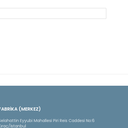
FABRİKA (MERKEZ)
Selahattin Eyyubi Mahallesi Piri Reis Caddesi No:6
Kıraç/İstanbul