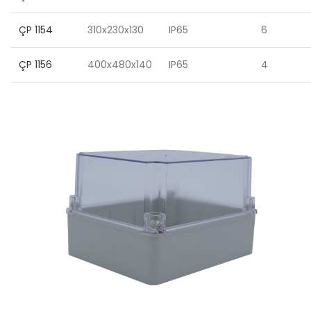
ÇP 1154
310x230x130
IP65
6
ÇP 1156
400x480x140
IP65
4