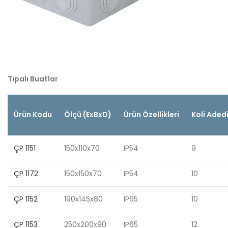
Tıpalı Buatlar
Ürün Kodu
Ölçü (ExBxD)
Ürün Özellikleri
Koli Aded
ÇP 1151
150x110x70
IP54
9
ÇP 1172
150x150x70
IP54
10
ÇP 1152
190x145x80
IP65
10
ÇP 1153
250x200x90
IP65
12