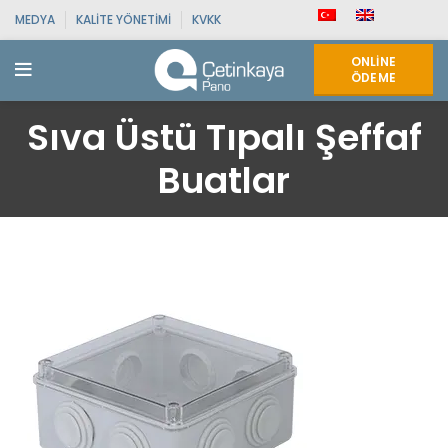
MEDYA
KALITE YÖNETIMI
KVKK
ONLINE
ÖDEME
Sıva Üstü Tıpalı Şeffaf
Buatlar