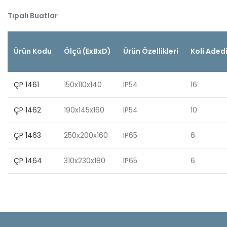
Tıpalı Buatlar
Ürün Kodu
Ölçü (ExBxD)
Ürün Özellikleri
Koli Aded
ÇP 1461
150x110x140
IP54
16
ÇP 1462
190x145x160
IP54
10
ÇP 1463
250x200x160
IP65
6
ÇP 1464
310x230x180
IP65
6