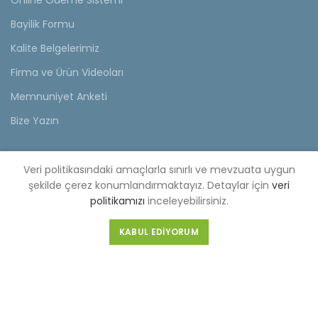
Online Ödeme Sistemi
Bayilik Formu
Kalite Belgelerimiz
Firma ve Ürün Videoları
Memnuniyet Anketi
Bize Yazın
KVKK
Veri politikasındaki amaçlarla sınırlı ve mevzuata uygun
KVKK Aydınlatma Metni
şekilde çerez konumlandırmaktayız. Detaylar için
veri
politikamızı
inceleyebilirsiniz.
Müşteri Aydınlatma Metni
KABUL EDIYORUM
Tedarikçi Aydınlatma Metni
KDKKS Aydınlatma Metni
Kişisel Veri Başvuru Formu
FABRİKA (MERKEZ)