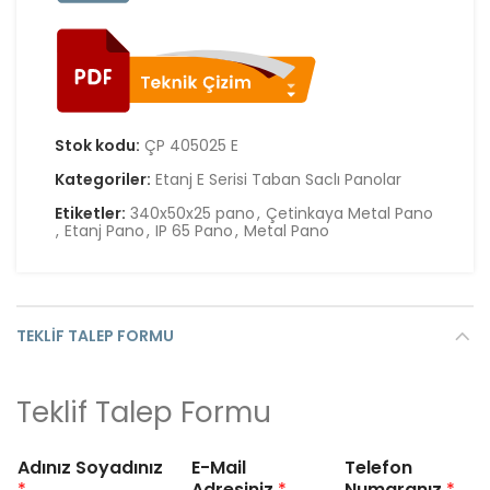
Stok kodu:
ÇP 405025 E
Kategoriler:
Etanj E Serisi Taban Saclı Panolar
Etiketler:
340x50x25 pano
,
Çetinkaya Metal Pano
,
Etanj Pano
,
IP 65 Pano
,
Metal Pano
TEKLIF TALEP FORMU
Teklif Talep Formu
Adınız Soyadınız
E-Mail
Telefon
*
Adresiniz
*
Numaranız
*