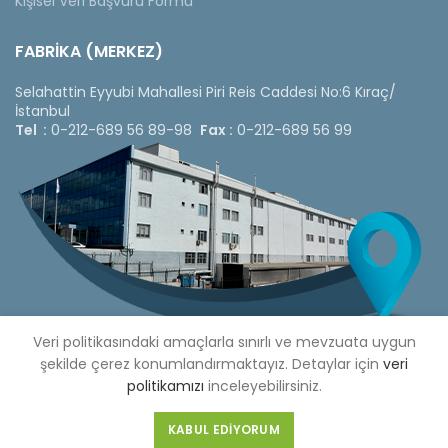
Kişisel Veri Başvuru Formu
FABRİKA (MERKEZ)
Selahattin Eyyubi Mahallesi Piri Reis Caddesi No:6 Kıraç/
İstanbul
Tel :
0-212-689 56 89-98
Fax :
0-212-689 56 99
Veri politikasındaki amaçlarla sınırlı ve mevzuata uygun
şekilde çerez konumlandırmaktayız. Detaylar için
veri
politikamızı
inceleyebilirsiniz.
Copyright © 2020 Çetinkaya Pano |
Çetinkaya Pano Fiyat
Listesi
KABUL EDIYORUM