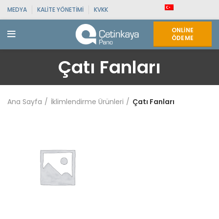
MEDYA
KALITE YÖNETIMI
KVKK
ONLINE
ÖDEME
Çatı Fanları
Ana Sayfa
İklimlendirme Ürünleri
Çatı Fanları