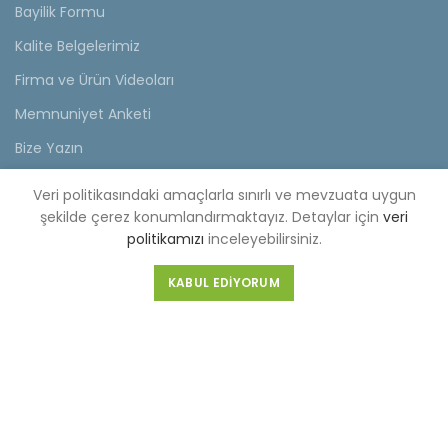
Bayilik Formu
Kalite Belgelerimiz
Firma ve Ürün Videoları
Memnuniyet Anketi
Bize Yazın
Veri politikasındaki amaçlarla sınırlı ve mevzuata uygun
KVKK
şekilde çerez konumlandırmaktayız. Detaylar için
veri
KVKK Aydınlatma Metni
politikamızı
inceleyebilirsiniz.
Müşteri Aydınlatma Metni
KABUL EDIYORUM
Tedarikçi Aydınlatma Metni
KDKKS Aydınlatma Metni
Kişisel Veri Başvuru Formu
FABRİKA (MERKEZ)