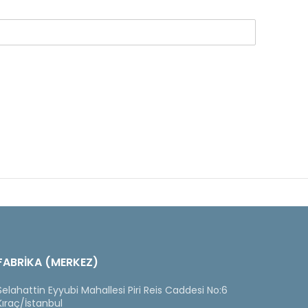
FABRİKA (MERKEZ)
Selahattin Eyyubi Mahallesi Piri Reis Caddesi No:6
Kıraç/İstanbul