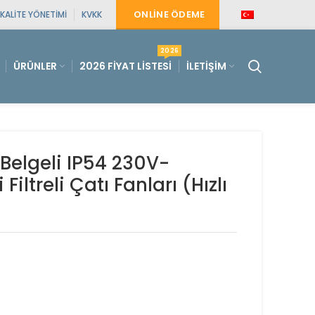
ONLINE ÖDEME
KALITE YÖNETIMI
KVKK
2026
ÜRÜNLER
2026 FIYAT LISTESI
İLETIŞIM
Belgeli IP54 230V-
ltreli Çatı Fanları (Hızlı