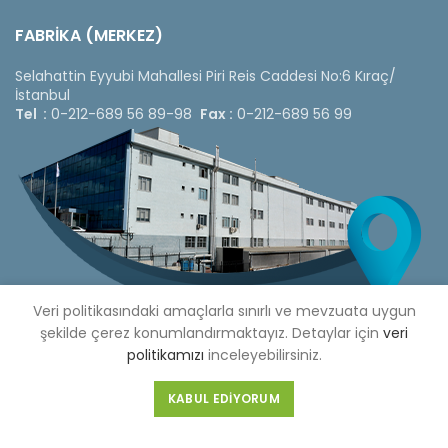
FABRİKA (MERKEZ)
Selahattin Eyyubi Mahallesi Piri Reis Caddesi No:6 Kıraç/
İstanbul
Tel :
0-212-689 56 89-98
Fax :
0-212-689 56 99
Veri politikasındaki amaçlarla sınırlı ve mevzuata uygun
şekilde çerez konumlandırmaktayız. Detaylar için
veri
politikamızı
inceleyebilirsiniz.
Copyright © 2020 Çetinkaya Pano |
Çetinkaya Pano Fiyat
KABUL EDIYORUM
Listesi