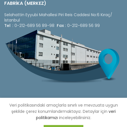
FABRİKA (MERKEZ)
Selahattin Eyyubi Mahallesi Piri Reis Caddesi No:6 Kıraç/
İstanbul
Tel :
0-212-689 56 89-98
Fax :
0-212-689 56 99
Copyright © 2020 Çetinkaya Pano |
Veri politikasındaki amaçlarla sınırlı ve mevzuata uygun
Çetinkaya Pano Fiyat
Listesi
şekilde çerez konumlandırmaktayız. Detaylar için
veri
politikamızı
inceleyebilirsiniz.
Bizi Sosyal Medya Hesaplarımızdan Takip Edebilirsiniz »
Web Design by 3F Yazılım