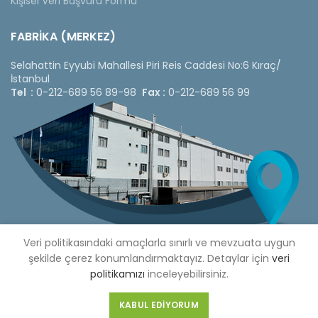
Kişisel Veri Başvuru Formu
FABRİKA (MERKEZ)
Selahattin Eyyubi Mahallesi Piri Reis Caddesi No:6 Kıraç/
İstanbul
Tel :
0-212-689 56 89-98
Fax :
0-212-689 56 99
Veri politikasındaki amaçlarla sınırlı ve mevzuata uygun
şekilde çerez konumlandırmaktayız. Detaylar için
veri
politikamızı
inceleyebilirsiniz.
Copyright © 2020 Çetinkaya Pano |
Çetinkaya Pano Fiyat
Listesi
KABUL EDIYORUM