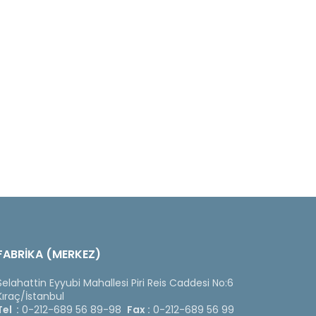
FABRİKA (MERKEZ)
Selahattin Eyyubi Mahallesi Piri Reis Caddesi No:6
Kıraç/İstanbul
Tel :
0-212-689 56 89-98
Fax :
0-212-689 56 99