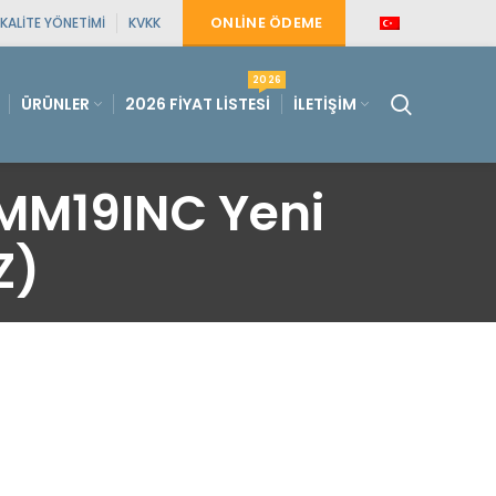
ONLINE ÖDEME
KALITE YÖNETIMI
KVKK
2026
ÜRÜNLER
2026 FIYAT LISTESI
İLETIŞIM
MM19INC Yeni
Z)