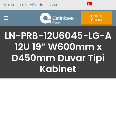
MEDYA
KALITE YÖNETIMI
KVKK
ONLINE
ÖDEME
LN-PRB-12U6045-LG-A
12U 19” W600mm x
D450mm Duvar Tipi
Kabinet