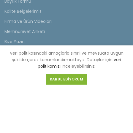
Bayilik Formu
Kalite Belgelerimiz
Firma ve Ürün Videoları
Memnuniyet Anketi
Bize Yazın
Veri politikasındaki amaçlarla sınırlı ve mevzuata uygun
KVKK
şekilde çerez konumlandırmaktayız. Detaylar için
veri
politikamızı
inceleyebilirsiniz.
KVKK Aydınlatma Metni
Müşteri Aydınlatma Metni
KABUL EDIYORUM
Tedarikçi Aydınlatma Metni
KDKKS Aydınlatma Metni
Kişisel Veri Başvuru Formu
FABRİKA (MERKEZ)